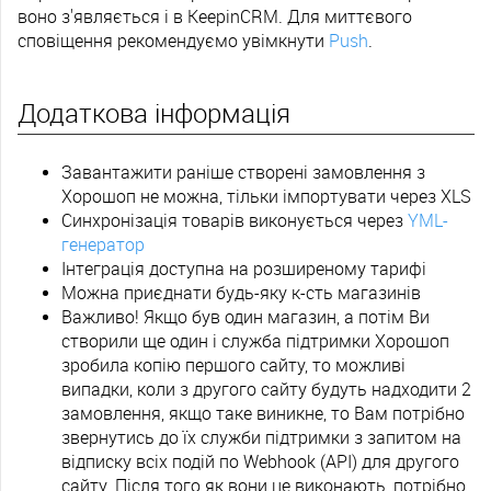
воно з'являється і в KeepinCRM. Для миттєвого
сповіщення рекомендуємо увімкнути
Push
.
Додаткова інформація
Завантажити раніше створені замовлення з
Хорошоп не можна, тільки імпортувати через XLS
Синхронізація товарів виконується через
YML-
генератор
Інтеграція доступна на розширеному тарифі
Можна приєднати будь-яку к-сть магазинів
Важливо! Якщо був один магазин, а потім Ви
створили ще один і служба підтримки Хорошоп
зробила копію першого сайту, то можливі
випадки, коли з другого сайту будуть надходити 2
замовлення, якщо таке виникне, то Вам потрібно
звернутись до їх служби підтримки з запитом на
відписку всіх подій по Webhook (API) для другого
сайту. Після того як вони це виконають, потрібно