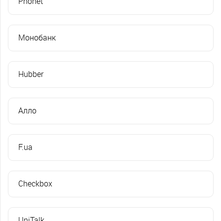
Phonet
Монобанк
Hubber
Алло
F.ua
Checkbox
UniTalk