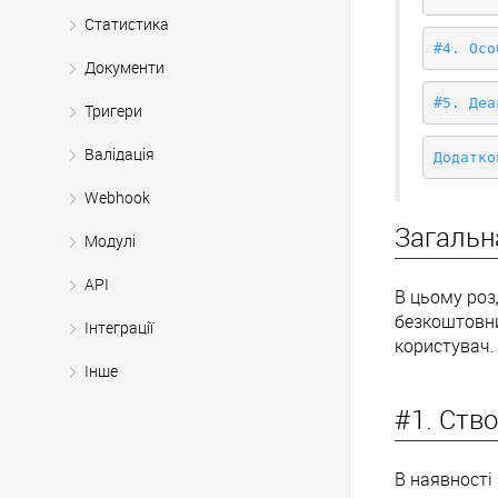
Статистика
#4. Осо
Документи
#5. Деа
Тригери
Валідація
Додатко
Webhook
Загальн
Модулі
API
В цьому роз
безкоштовни
Інтеграції
користувач.
Інше
#1. Ств
В наявності 