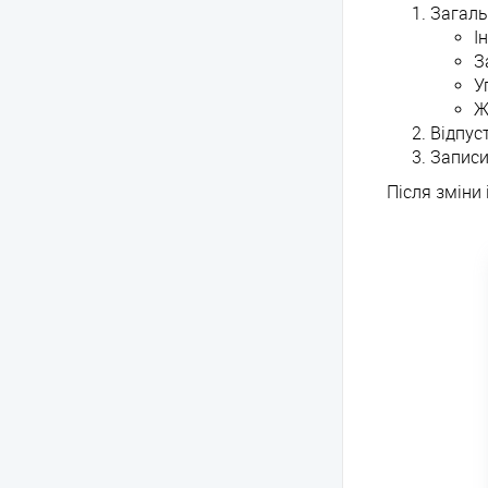
Загаль
І
З
У
Ж
Відпус
Записи
Після зміни 