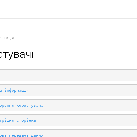
нтація
тувачі
а інформація
орення користувача
трішня сторінка
ова передача даних