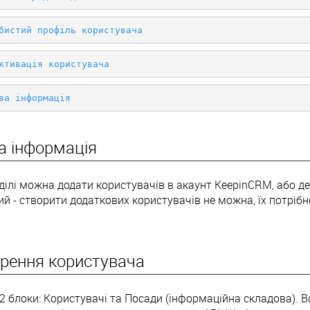
бистий профіль користувача
ктивація користувача
ва інформація
а інформація
ділі можна додати користувачів в акаунт KeepinCRM, або д
й - створити додаткових користувачів не можна, їх потрібн
орення користувача
2 блоки: Користувачі та Посади (інформаційна складова). Всі