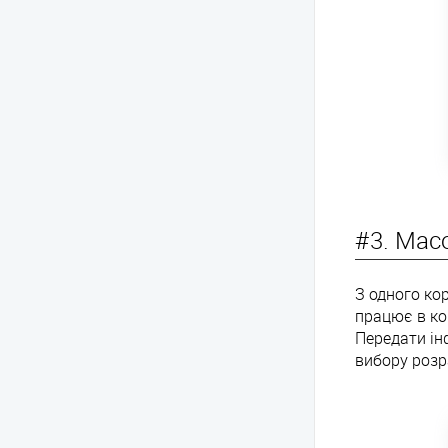
#3. Мас
З одного кор
працює в ком
Передати ін
вибору розра