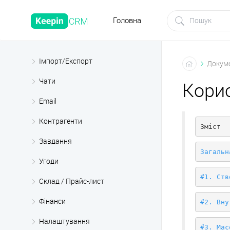
Головна
Імпорт/Експорт
Докуме
Чати
Корис
Email
Контрагенти
Зміст
Завдання
Загальн
Угоди
#1. Ств
Склад / Прайс-лист
Фінанси
#2. Вну
Налаштування
#3. Мас