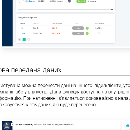
ова передача даних
истувача можна перенести дані на іншого: ліди/клієнти, уг
панії, або у відпустці. Дана функція доступна на внутрішні
формацію. При натисненні, з'являється бокове вікно з нала
ховується к-сть даних, які буде перенесено.