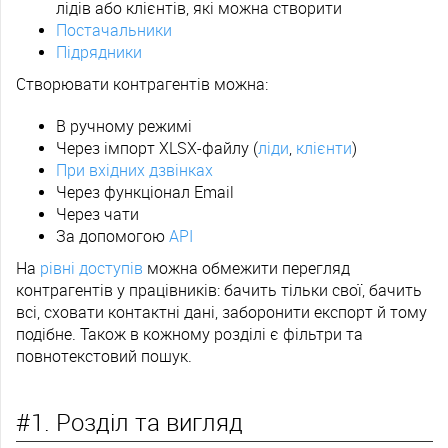
лідів або клієнтів, які можна створити
Постачальники
Підрядники
Створювати контрагентів можна:
В ручному режимі
Через імпорт XLSX-файлу (
ліди
,
клієнти
)
При вхідних дзвінках
Через функціонал Email
Через чати
За допомогою
API
На
рівні доступів
можна обмежити перегляд
контрагентів у працівників: бачить тільки свої, бачить
всі, сховати контактні дані, заборонити експорт й тому
подібне. Також в кожному розділі є фільтри та
повнотекстовий пошук.
#1. Розділ та вигляд