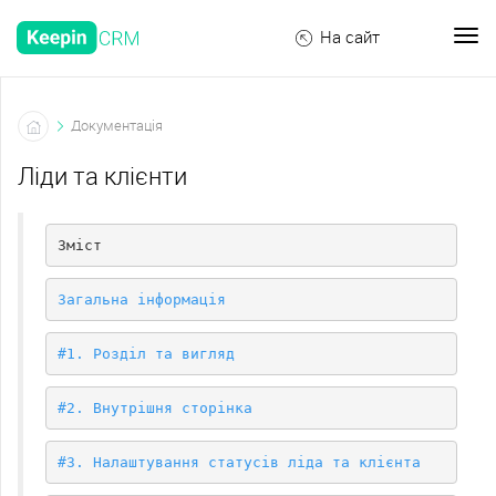
На сайт
Документація
Ліди та клієнти
Зміст
Загальна інформація
#1. Розділ та вигляд
#2. Внутрішня сторінка
#3. Налаштування статусів ліда та клієнта