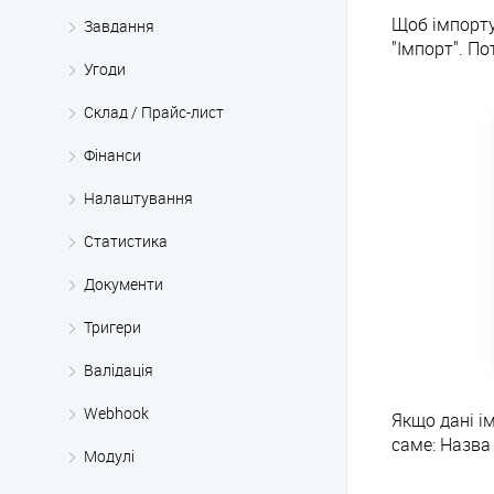
Щоб імпорту
Завдання
"Імпорт". П
Угоди
Склад / Прайс-лист
Фінанси
Налаштування
Статистика
Документи
Тригери
Валідація
Webhook
Якщо дані і
саме: Назва
Модулі