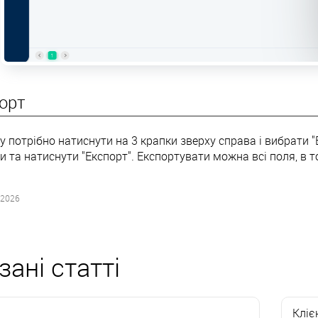
порт
 потрібно натиснути на 3 крапки зверху справа і вибрати "
 та натиснути "Експорт". Експортувати можна всі поля, в то
.2026
зані статті
Кліє