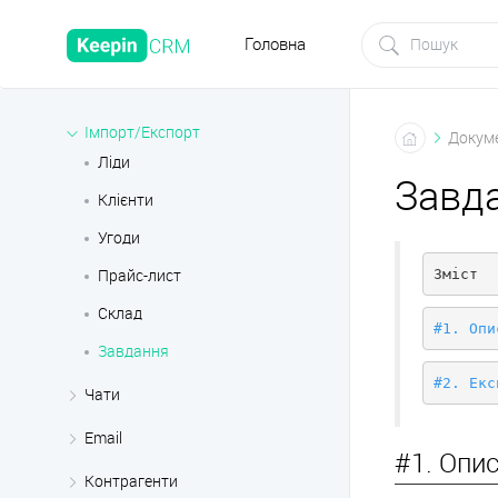
Головна
Імпорт/Експорт
Докуме
Ліди
Завд
Клієнти
Угоди
Зміст
Прайс-лист
Склад
#1. Опи
Завдання
#2. Екс
Чати
Email
#1. Опи
Контрагенти