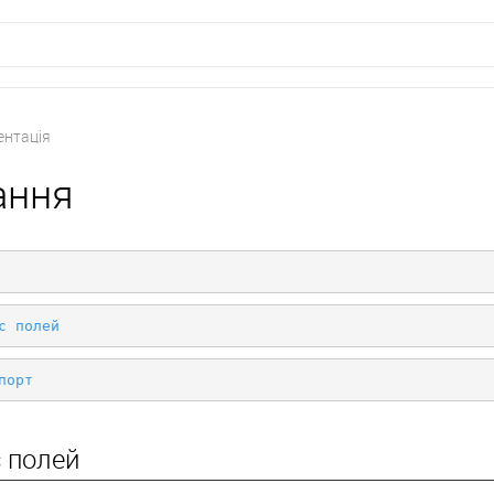
нтація
ання
с полей
порт
с полей