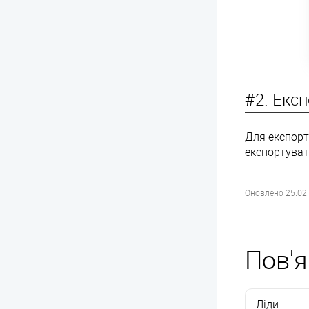
#2. Екс
Для експорту
експортувати
Оновлено 25.02
Пов'я
Ліди