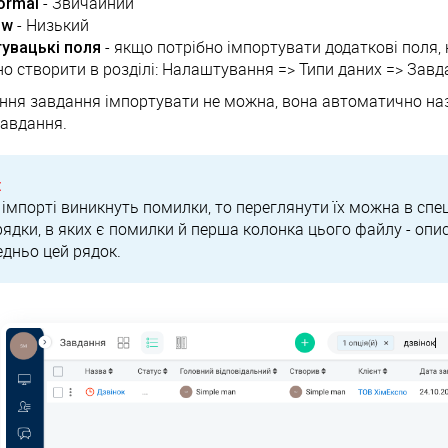
ormal
- Звичайний
ow
- Низький
увацькі поля
- якщо потрібно імпортувати додаткові поля, н
но створити в розділі: Налаштування => Типи даних => Завд
ння завдання імпортувати не можна, вона автоматично наз
авдання.
:
імпорті виникнуть помилки, то переглянути їх можна в сп
 рядки, в яких є помилки й перша колонка цього файлу - оп
дньо цей рядок.