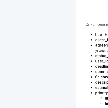
Опис полів 
title
- Н
client_
agreem
угоди,
status_
user_i
deadli
comme
finishe
descrip
estima
priority
u
h