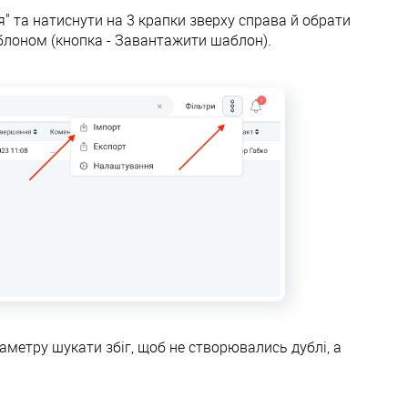
" та натиснути на 3 крапки зверху справа й обрати
аблоном (кнопка - Завантажити шаблон).
метру шукати збіг, щоб не створювались дублі, а