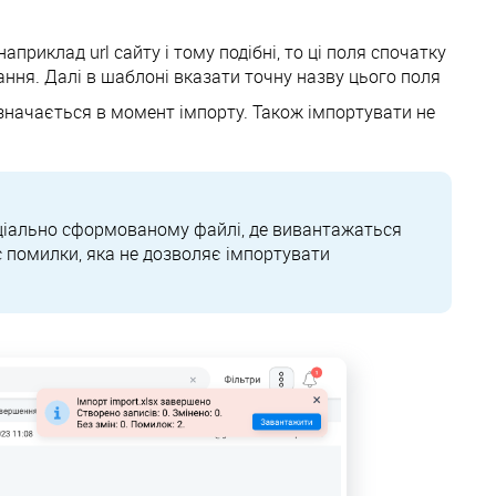
априклад url сайту і тому подібні, то ці поля спочатку
ання. Далі в шаблоні вказати точну назву цього поля
начається в момент імпорту. Також імпортувати не
еціально сформованому файлі, де вивантажаться
ис помилки, яка не дозволяє імпортувати