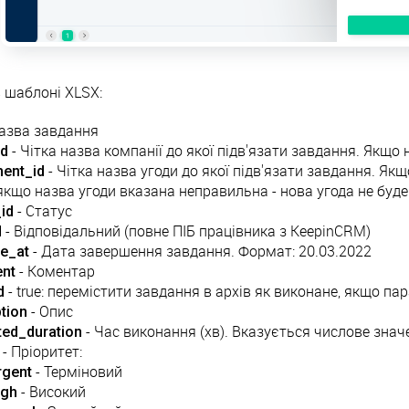
в шаблоні XLSX:
азва завдання
id
- Чітка назва компанії до якої підв'язати завдання. Якщо 
ent_id
- Чітка назва угоди до якої підв'язати завдання. Якщ
 якщо назва угоди вказана неправильна - нова угода не буде
id
- Статус
d
- Відповідальний (повне ПІБ працівника з KeepinCRM)
ne_at
- Дата завершення завдання. Формат: 20.03.2022
nt
- Коментар
d
- true: перемістити завдання в архів як виконане, якщо па
tion
- Опис
ted_duration
- Час виконання (хв). Вказується числове значе
- Пріоритет:
rgent
- Терміновий
igh
- Високий