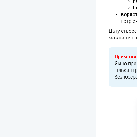
n
l
Корист
потріб
Дату створе
можна тип з
Примітка
Якщо при 
тільки ті
безпосере