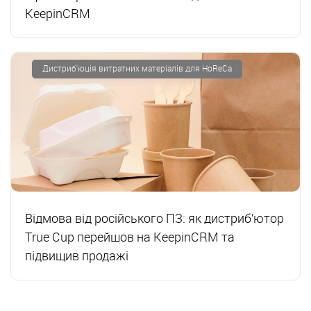
KeepinCRM
Дистриб'юція витратних матеріалів для HoReCa
Відмова від російського ПЗ: як дистриб’ютор
True Cup перейшов на KeepinCRM та
підвищив продажі