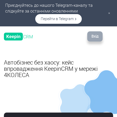
Приєднуйтесь до нашого Telegram-каналу та
слідкуйте за останніми оновленнями
×
Перейти в Telegram
Вхід
Автобізнес без хаосу: кейс
впровадження KeepinCRM у мережі
4КОЛЕСА