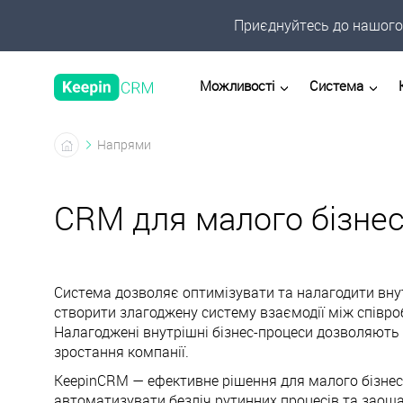
Приєднуйтесь до нашого 
Можливості
Система
Напрями
CRM для малого бізне
Система дозволяє оптимізувати та налагодити внут
створити злагоджену систему взаємодії між співро
Налагоджені внутрішні бізнес-процеси дозволяють
зростання компанії.
KeepinCRM — ефективне рішення для малого бізнес
автоматизувати безліч рутинних процесів та заощ