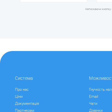
Натискаючи кнопку 
Система
Можливост
Про нас
Гнучкість на
Ціни
Email
Документація
Чати
Партнерам
Дзвінки