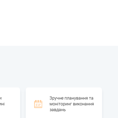
и
Зручне планування та
ині
моніторинг виконання
завдань