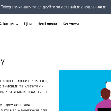
Telegram-каналу та слідкуйте за останніми оновленнями
Клієнтам
Ціни
Наші плани
Контакти
су
рішні процеси в компанії,
бітниками та клієнтами.
 відкрити можливості для
у, адже дозволяє
адити час менеджерів для