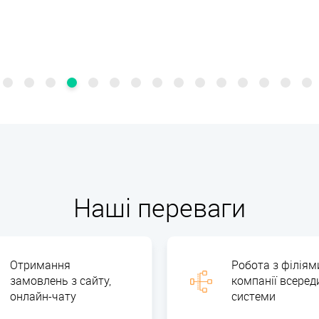
Наші переваги
Отримання
Робота з філіям
замовлень з сайту,
компанії всеред
онлайн-чату
системи