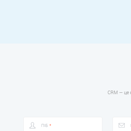
CRM — це н
ПІБ
*