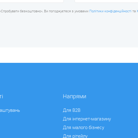
«Спробувати безкоштовно», Ви погоджуєтеся з умовами
Політики конфіденційності
та
і
Напрями
лаштувань
Для B2B
Для інтернет-магазину
Для малого бізнесу
Для рітейлу