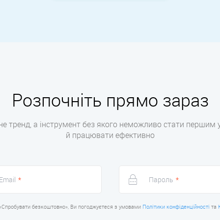
Розпочніть прямо зараз
е тренд, а інструмент без якого неможливо стати першим у
й працювати ефективно
Email
*
Пароль
*
«Спробувати безкоштовно», Ви погоджуєтеся з умовами
Політики конфіденційності
та