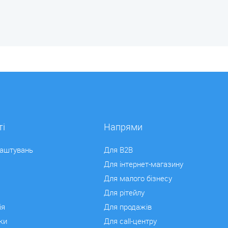
і
Напрями
лаштувань
Для B2B
Для інтернет-магазину
Для малого бізнесу
Для рітейлу
ія
Для продажів
ки
Для сall-центру