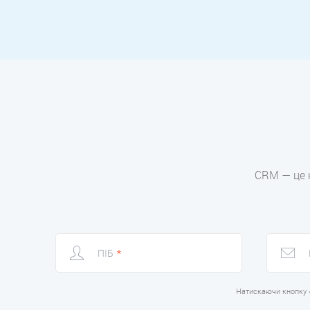
CRM — це н
ПІБ
*
Натискаючи кнопку 