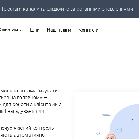
Telegram-каналу та слідкуйте за останніми оновленнями
Клієнтам
Ціни
Наші плани
Контакти
симально автоматизувати
тися на головному —
и для роботи з клієнтами з
ь і нагадувань для
печує якісний контроль
оляють автоматично