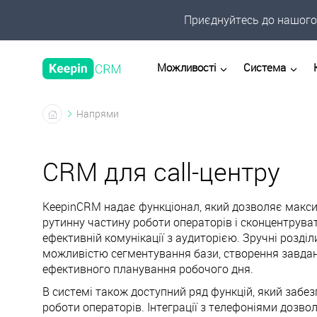
Приєднуйтесь до нашого 
Можливості
Система
Напрями
CRM для сall-центру
KeepinCRM надає функціонал, який дозволяє мак
рутинну частину роботи операторів і сконцентрува
ефективній комунікації з аудиторією. Зручні розділ
можливістю сегментування бази, створення завдан
ефективного планування робочого дня.
В системі також доступний ряд функцій, який забез
роботи операторів. Інтеграції з телефоніями дозв