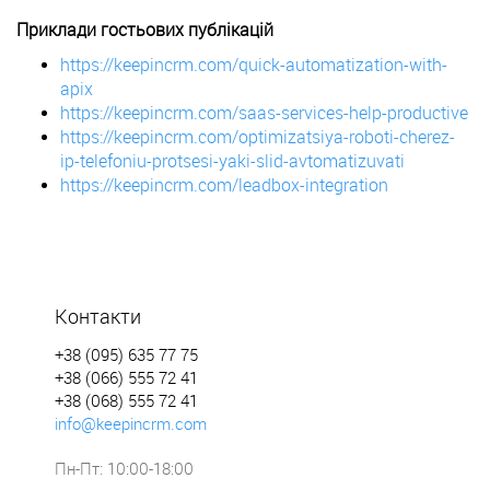
Приклади гостьових публікацій
https://keepincrm.com/quick-automatization-with-
apix
https://keepincrm.com/saas-services-help-productive
https://keepincrm.com/optimizatsiya-roboti-cherez-
ip-telefoniu-protsesi-yaki-slid-avtomatizuvati
https://keepincrm.com/leadbox-integration
Контакти
+38 (095) 635 77 75
+38 (066) 555 72 41
+38 (068) 555 72 41
info@keepincrm.com
Пн-Пт: 10:00-18:00