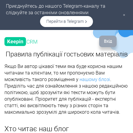
Приєднуйтесь до нашого Telegram-каналу та
слідкуйте за останніми оновленнями
×
Перейти в Telegram
Вхід
Правила публікації гостьових матеріалів
Якщо Ви автор цікавої теми яка буде корисна нашим
читачам та клієнтам, то ми пропонуємо Вам
можливість такого розміщення у
нашому блозі
.
Приділіть час для ознайомлення з нашою редакційною
політикою, щоб зрозуміти які тексти можуть бути
опубліковані. Пріоритет для публікацій - експертні
статті, які висвітлюють тему з різних сторін та
максимально зрозумілі для широкого кола читачів.
Хто читає наш блог