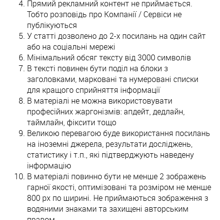
Прямий рекламний контент не приймається.
Тобто розповідь про Компанії / Сервіси не
публікуються
У статті дозволено до 2-х посилань на один сайт
або на соціальні мережі
Мінімальний обсяг тексту від 3000 символів
В тексті повинен бути поділ на блоки з
заголовками, марковані та нумеровані списки
для кращого сприйняття інформації
В матеріалі не можна використовувати
професійних жаргонізмів: апдейт, дедлайн,
таймлайн, фіксити тощо
Великою перевагою буде використання посилань
на іноземні джерела, результати досліджень,
статистику і т.п., які підтверджують наведену
інформацію
В матеріалі повинно бути не менше 2 зображень
гарної якості, оптимізовані та розміром не менше
800 px по ширині. Не приймаються зображення з
водяними знаками та захищені авторським
правом