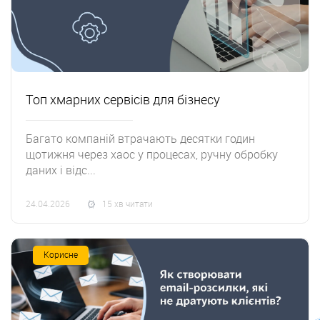
Топ хмарних сервісів для бізнесу
Багато компаній втрачають десятки годин
щотижня через хаос у процесах, ручну обробку
даних і відс...
24.04.2026
15 хв читати
Корисне