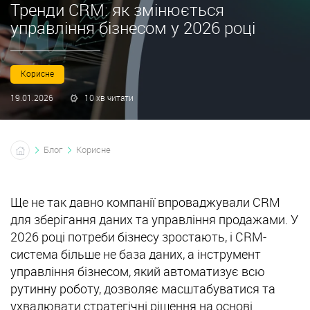
Тренди CRM: як змінюється
управління бізнесом у 2026 році
Корисне
19.01.2026
10 хв читати
Блог
Корисне
Ще не так давно компанії впроваджували CRM
для зберігання даних та управління продажами. У
2026 році потреби бізнесу зростають, і CRM-
система більше не база даних, а інструмент
управління бізнесом, який автоматизує всю
рутинну роботу, дозволяє масштабуватися та
ухвалювати стратегічні рішення на основі