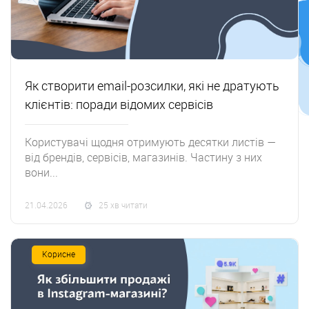
Як створити email-розсилки, які не дратують
клієнтів: поради відомих сервісів
Користувачі щодня отримують десятки листів —
від брендів, сервісів, магазинів. Частину з них
вони...
21.04.2026
25 хв читати
Корисне