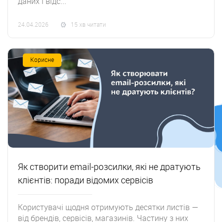
даних і відс...
24.04.2026
15 хв читати
Корисне
Як створити email-розсилки, які не дратують
клієнтів: поради відомих сервісів
Користувачі щодня отримують десятки листів —
від брендів, сервісів, магазинів. Частину з них