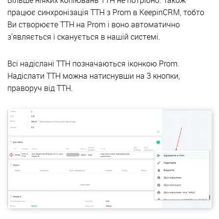
Більше ніяких копіювань ТТН не потрібно. Також
працює синхронізація ТТН з Prom в KeepinCRM, тобто
Ви створюєте ТТН на Prom і воно автоматично
з'являється і сканується в нашій системі.
Всі надіслані ТТН позначаються іконкою Prom.
Надіслати ТТН можна натиснувши на 3 кнопки,
праворуч від ТТН.